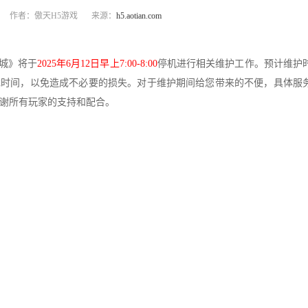
作者：傲天H5游戏
来源：
h5.aotian.com
城》将于
2025年6月12日早上7:00-8:00
停机进行相关维护工作。预计维护
留意游戏时间，以免造成不必要的损失。对于维护期间给您带来的不便，具体服
谢所有玩家的支持和配合。