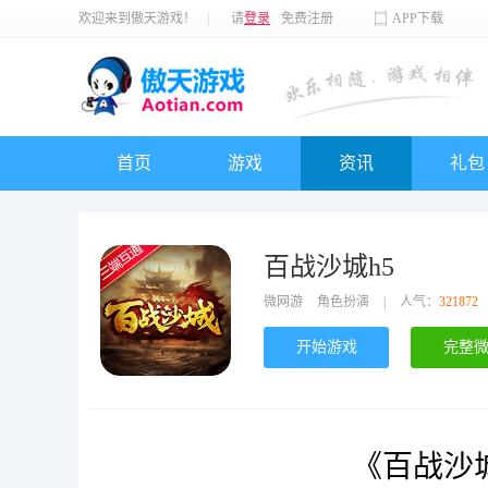
欢迎来到傲天游戏！
|
请
登录
免费注册
APP下载
首页
游戏
资讯
礼包
百战沙城h5
微网游
角色扮演
|
人气：
321872
开始游戏
完整
《百战沙