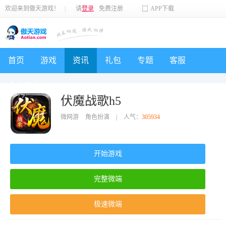
欢迎来到傲天游戏！
|
请
登录
免费注册
APP下载
首页
游戏
资讯
礼包
专题
客服
个人中心
伏魔战歌h5
微网游
角色扮演
|
人气：
305934
开始游戏
完整微端
极速微端