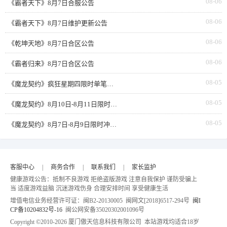
08-06
《霸者天下》8月7日合服公告
08-06
《霸者天下》8月7日维护更新公告
08-06
《乾坤天地》8月7日合区公告
08-06
《霸者归来》8月7日合区公告
08-05
《魔龙契约》疯狂星期四限时单笔返利
08-05
《魔龙契约》8月10日-8月11日限时活动累充
08-05
《魔龙契约》8月7日-8月9日限时冲榜活动
客服中心
|
商务合作
|
联系我们
|
家长监护
健康游戏公告：抵制不良游戏 拒绝盗版游戏 注意自我保护 谨防受骗上
当 适度游戏益脑 沉迷游戏伤身 合理安排时间 享受健康生活
增值电信业务经营许可证：闽B2-20130005 闽网文[2018]6517-294号
闽I
CP备10204832号-16
闽公网安备35020302001096号
Copyright ©2010-
2026 厦门傲天信息科技有限公司 本站游戏均适合18岁