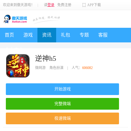
欢迎来到傲天游戏！
|
请
登录
免费注册
APP下载
首页
游戏
资讯
礼包
专题
客服
个人中心
逆神h5
微网游
角色扮演
|
人气：
606082
开始游戏
完整微端
极速微端