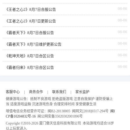
08-06
《王者之心2》8月7日合服公告
08-06
《王者之心2》8月7日更新公告
08-06
《霸者天下》8月7日合服公告
08-06
《霸者天下》8月7日维护更新公告
08-06
《乾坤天地》8月7日合区公告
08-06
《霸者归来》8月7日合区公告
客服中心
|
商务合作
|
联系我们
|
家长监护
健康游戏公告：抵制不良游戏 拒绝盗版游戏 注意自我保护 谨防受骗上
当 适度游戏益脑 沉迷游戏伤身 合理安排时间 享受健康生活
增值电信业务经营许可证：闽B2-20130005 闽网文[2018]6517-294号
闽I
CP备10204832号-16
闽公网安备35020302001096号
Copyright ©2010-
2026 厦门傲天信息科技有限公司 本站游戏均适合18岁
以上玩家进入