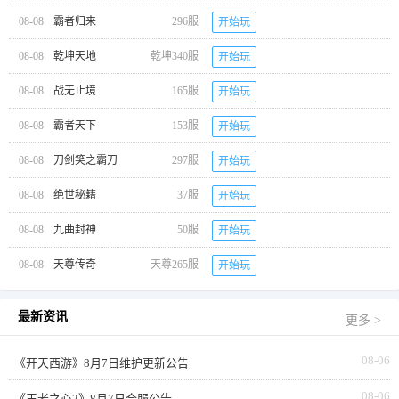
08-08
霸者归来
296服
开始玩
08-08
乾坤天地
乾坤340服
开始玩
08-08
战无止境
165服
开始玩
08-08
霸者天下
153服
开始玩
08-08
刀剑笑之霸刀
297服
开始玩
08-08
绝世秘籍
37服
开始玩
08-08
九曲封神
50服
开始玩
08-08
天尊传奇
天尊265服
开始玩
最新资讯
更多 >
08-06
《开天西游》8月7日维护更新公告
08-06
《王者之心2》8月7日合服公告