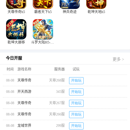
天尊传奇h5
霸者天下h5
神兵奇迹
乾坤天地h5
乾坤大挪移
斗罗大陆H5-极速黄金版
今日开服
更多 >
时间
游戏名称
服务器
试玩
08-08
天尊传奇
天尊268服
开始玩
08-08
开天西游
345服
开始玩
08-08
天尊传奇
天尊267服
开始玩
08-08
天尊传奇
天尊266服
开始玩
08-08
龙域世界
299服
开始玩