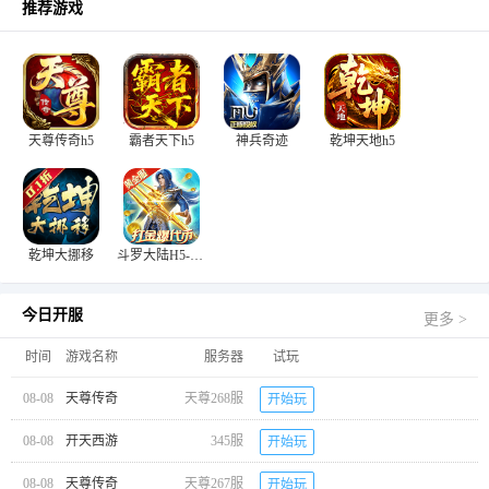
推荐游戏
天尊传奇h5
霸者天下h5
神兵奇迹
乾坤天地h5
乾坤大挪移
斗罗大陆H5-极速黄金版
今日开服
更多 >
时间
游戏名称
服务器
试玩
08-08
天尊传奇
天尊268服
开始玩
08-08
开天西游
345服
开始玩
08-08
天尊传奇
天尊267服
开始玩