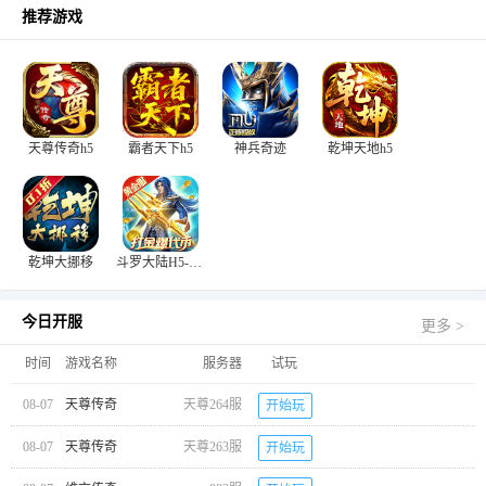
推荐游戏
天尊传奇h5
霸者天下h5
神兵奇迹
乾坤天地h5
乾坤大挪移
斗罗大陆H5-极速黄金版
今日开服
更多 >
时间
游戏名称
服务器
试玩
08-07
天尊传奇
天尊264服
开始玩
08-07
天尊传奇
天尊263服
开始玩