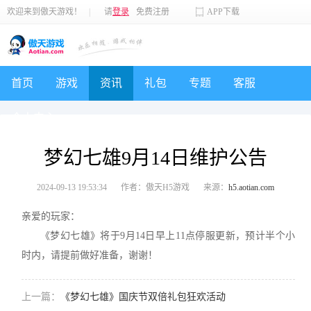
欢迎来到傲天游戏！
|
请
登录
免费注册
APP下载
首页
游戏
资讯
礼包
专题
客服
个人中心
梦幻七雄9月14日维护公告
2024-09-13 19:53:34
作者：傲天H5游戏
来源：
h5.aotian.com
亲爱的玩家：
《梦幻七雄》将于9月14日早上11点停服更新，预计半个小
时内，请提前做好准备，谢谢！
上一篇：
《梦幻七雄》国庆节双倍礼包狂欢活动